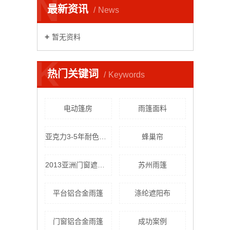
N
最新资讯
News
暂无资料
K
热门关键词
Keywords
电动篷房
雨篷面料
亚克力3-5年耐色雨篷布
蜂巢帘
2013亚洲门窗遮阳展览
苏州雨篷
平台铝合金雨篷
涤纶遮阳布
门窗铝合金雨篷
成功案例