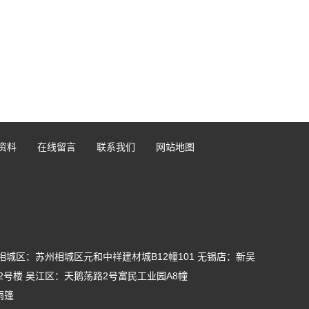
资料
在线留言
联系我们
网站地图
相城区：苏州相城区元和中祥建材城B12幢101 无锡店：新吴
2号楼 吴江区：天鹅荡路2号富民工业园A8幢
雨篷