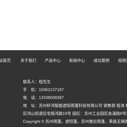
站首页
关于我们
产品中心
新闻中心
成功案例
视频
联系人：程先生
手 机：15962137187
电 话：13338008387
地 址：苏州轩鸿智能遮阳雨篷科技有限公司 销售部 程浩 
区鸿山街道后宅振鸿路19号 园区：苏州工业园区金浦路8号
Copyright © 苏州雨篷，遮阳篷，苏州推拉雨篷，荣昌无锡