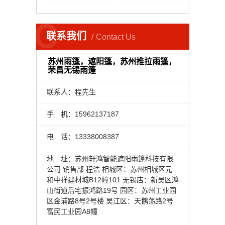
C
联系我们
Contact Us
苏州雨篷，遮阳篷，苏州推拉雨篷，
荣昌无锡雨篷
联系人：程先生
手 机：15962137187
电 话：13338008387
地 址：苏州轩鸿智能遮阳雨篷科技有限
公司 销售部 程浩 相城区：苏州相城区元
和中祥建材城B12幢101 无锡店：新吴区鸿
山街道后宅振鸿路19号 园区：苏州工业园
区金浦路8号2号楼 吴江区：天鹅荡路2号
富民工业园A8幢