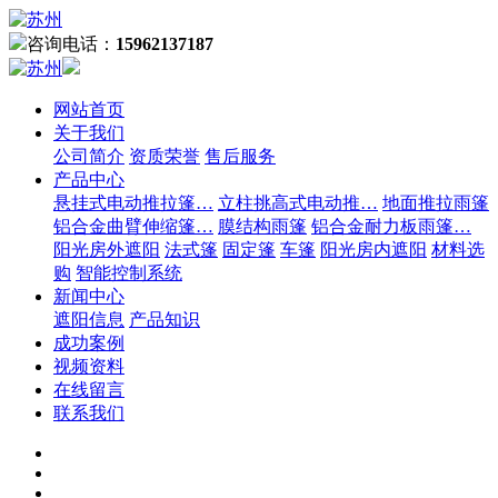
咨询电话：
15962137187
网站首页
关于我们
公司简介
资质荣誉
售后服务
产品中心
悬挂式电动推拉篷…
立柱挑高式电动推…
地面推拉雨篷
铝合金曲臂伸缩篷…
膜结构雨篷
铝合金耐力板雨篷…
阳光房外遮阳
法式篷
固定篷
车篷
阳光房内遮阳
材料选
购
智能控制系统
新闻中心
遮阳信息
产品知识
成功案例
视频资料
在线留言
联系我们