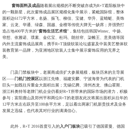
窗饰面料及成品
随着展出规模的不断突破亦成为R+T遮阳板块中
的一颗新星，此次窗饰成品展区规模化集中展示，紧毗国际馆，整体
面积达6172平方米，名扬、振飞、柳佳、宝健、华升、蓝蜻蜓、美饰
家、云龙、华通、绿森、国越、金檀等传统大牌无一缺席；并强势打
造占地400平方米的“
窗饰生活艺术馆
”，集结包括韩国Wintec、中扬、
帘想、依雅诺、璞素、金亿宝、杜玛、朗丝帘、柒帷王、意美德等国
内外主流窗饰成品展商，携手R+T顶级软装论坛盛宴及中装美艺整体软
装教育第一品牌，为亚洲地区软装人士集中展示窗饰应用的无界之
美。
门及门禁板块中，老展商成倍扩大参展规模，板块历来的主导展
区——
门机门控展区
以浙江先锋、福建安麟、宁波海誉为代表的门机
巨头一如既往斥重金大面积出展；无锡亿腾、漳州杰龙、佛山霍斯、
浙江科奥特等老牌门机企业仍看好R+T所带来的国际市场的潜力，积极
参与；富阳鹿山及郑州平和两位R+T的老朋友此次将展出面积从往年的
12平方米左右跃升至100余平方米，足以看出两家门机新贵技术及业务
发展之迅猛，也代表其对行业的满满信心。
此外，R+T 2016首度引入的
入户门板块
已吸引了德国霍曼、德国