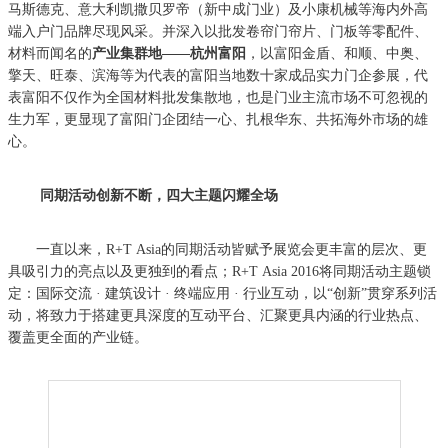
马斯德克、意大利凯撒贝罗帝（新中成门业）及小康机械等海内外高
端入户门品牌尽现风采。并深入以批发卷帘门帘片、门板等零配件、
材料而闻名的
产业集群地——杭州富阳
，以富阳金盾、和顺、中奥、
擎天、旺泰、滨海等为代表的富阳当地数十家成品实力门企参展，代
表富阳不仅作为全国材料批发集散地，也是门业主流市场不可忽视的
生力军，更显现了富阳门企团结一心、扎根华东、共拓海外市场的雄
心。
同期活动创新不断，四大主题闪耀全场
一直以来，R+T Asia的同期活动皆赋予展览会更丰富的层次、更
具吸引力的亮点以及更独到的看点；R+T Asia 2016将同期活动主题锁
定：国际交流 · 建筑设计 · 终端应用 · 行业互动，以“创新”贯穿系列活
动，将致力于搭建更具深度的互动平台、汇聚更具内涵的行业热点、
覆盖更全面的产业链。