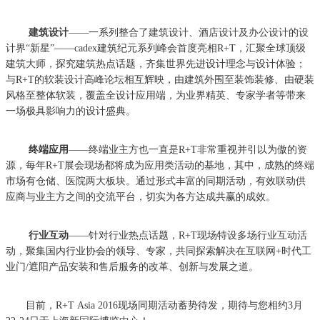
建筑设计
——一系列整合了建筑设计、酒店设计及办公设计的设
计界“新星”——cadex建筑纪元系列峰会首度亮相R+T，汇聚全球顶级
建筑大师，探究建筑热点话题，齐集世界先进设计理念与设计体验；
与R+T的软装设计高峰论坛相互辉映，由建筑外围至装饰装修、由硬装
风格至整体软装，覆盖全设计应用端，为业界精英、专家学者等带来
一场极具影响力的设计盛典。
终端应用
——终端业主方也一直是R+T非常重视并引以为傲的资
源，每年R+T展会现场都将成为应用类活动的基地，其中，成熟的终端
市场有仓储、医院两大板块。通过形式丰富的同期活动，有效联动供
应商与业主方之间的交流平台，切实为各方达成共赢的成效。
行业互动
——针对行业热点话题，R+T现场特设多场行业互动活
动，聚集国内行业协会的领导、专家，共同探索解决在互联网+时代工
业门/遮阳产品安装和售后服务的改革、创新与发展之道。
目前，R+T Asia 2016现场同期活动蓄势待发，期待与您相约3月