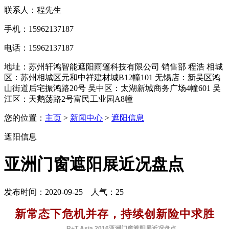
联系人：程先生
手机：15962137187
电话：15962137187
地址：苏州轩鸿智能遮阳雨篷科技有限公司 销售部 程浩 相城
区：苏州相城区元和中祥建材城B12幢101 无锡店：新吴区鸿
山街道后宅振鸿路20号 吴中区：太湖新城商务广场4幢601 吴
江区：天鹅荡路2号富民工业园A8幢
您的位置：
主页
>
新闻中心
>
遮阳信息
遮阳信息
亚洲门窗遮阳展近况盘点
发布时间：2020-09-25 人气：
25
新常态下危机并存，持续创新险中求胜
——
R+T Asia 2016
亚洲门窗遮阳展近况盘点