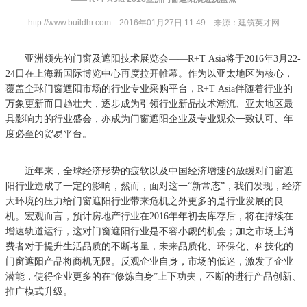
http://www.buildhr.com
2016
年
01
月
27
日
11:49
来源：建筑英才网
亚洲领先的门窗及遮阳技术展览会——R+T Asia将于2016年3月22-
24日在上海新国际博览中心再度拉开帷幕。作为以亚太地区为核心，
覆盖全球门窗遮阳市场的行业专业采购平台，R+T Asia伴随着行业的
万象更新而日趋壮大，逐步成为引领行业新品技术潮流、亚太地区最
具影响力的行业盛会，亦成为门窗遮阳企业及专业观众一致认可、年
度必至的贸易平台。
近年来，全球经济形势的疲软以及中国经济增速的放缓对门窗遮
阳行业造成了一定的影响，然而，面对这一“新常态”，我们发现，经济
大环境的压力给门窗遮阳行业带来危机之外更多的是行业发展的良
机。宏观而言，预计房地产行业在2016年年初去库存后，将在持续在
增速轨道运行，这对门窗遮阳行业是不容小觑的机会；加之市场上消
费者对于提升生活品质的不断考量，未来品质化、环保化、科技化的
门窗遮阳产品将商机无限。反观企业自身，市场的低迷，激发了企业
潜能，使得企业更多的在“修炼自身”上下功夫，不断的进行产品创新、
推广模式升级。