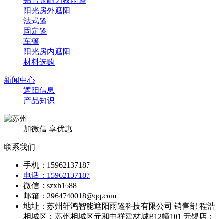
铝合金耐力板雨篷
阳光房外遮阳
法式篷
固定篷
车篷
阳光房内遮阳
材料选购
新闻中心
遮阳信息
产品知识
加微信 享优惠
联系我们
手机：15962137187
电话：15962137187
微信：szxh1688
邮箱：2964740018@qq.com
地址：苏州轩鸿智能遮阳雨篷科技有限公司 销售部 程浩
相城区：苏州相城区元和中祥建材城B12幢101 无锡店：