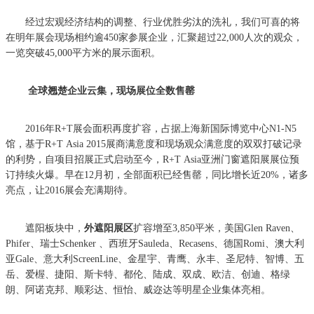
经过宏观经济结构的调整、行业优胜劣汰的洗礼，我们可喜的将
在明年展会现场相约逾450家参展企业，汇聚超过22,000人次的观众，
一览突破45,000平方米的展示面积。
全球翘楚企业云集，现场展位全数售罄
2016年R+T展会面积再度扩容，占据上海新国际博览中心N1-N5
馆，基于R+T Asia 2015展商满意度和现场观众满意度的双双打破记录
的利势，自项目招展正式启动至今，R+T Asia亚洲门窗遮阳展展位预
订持续火爆。早在12月初，全部面积已经售罄，同比增长近20%，诸多
亮点，让2016展会充满期待。
遮阳板块中，
外遮阳展区
扩容增至3,850平米，美国Glen Raven、
Phifer、瑞士Schenker 、西班牙Sauleda、Recasens、德国Romi、澳大利
亚Gale、意大利ScreenLine、金星宇、青鹰、永丰、圣尼特、智博、五
岳、爱楃、捷阳、斯卡特、都伦、陆成、双成、欧洁、创迪、格绿
朗、阿诺克邦、顺彩达、恒怡、威迩达等明星企业集体亮相。